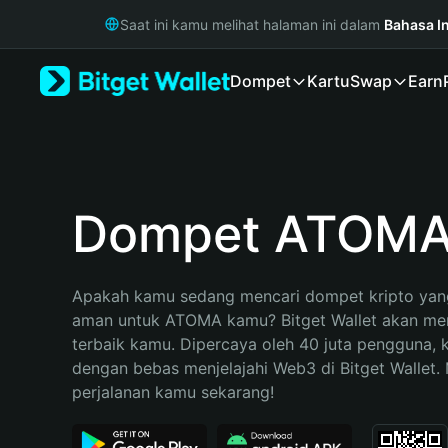
English
Saat ini kamu melihat halaman ini dalam
Bahasa I
日本語
Tiếng Việt
Dompet
Kartu
Swap
Earn
Русский
Español (Latinoamérica)
Türkçe
Italiano
Français
Deutsch
Dompet ATOM
简体中文
繁體中文
Português (Portugal)
Apakah kamu sedang mencari dompet kripto yang
Bahasa Indonesia
aman untuk ATOMA kamu? Bitget Wallet akan menja
ภาษาไทย
terbaik kamu. Dipercaya oleh 40 juta pengguna, 
हिन्दी
dengan bebas menjelajahi Web3 di Bitget Wallet. M
বাংলা
perjalanan kamu sekarang!
Español
Português (Brasil)
Español (Argentina)