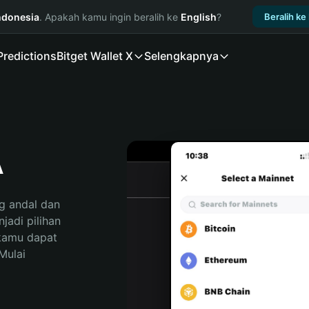
ndonesia
. Apakah kamu ingin beralih ke
English
?
Beralih ke
Predictions
Bitget Wallet X
Selengkapnya
A
 andal dan 
di pilihan 
kamu dapat 
ulai 