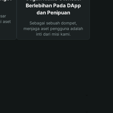
Berlebihan Pada DApp
dan Penipuan
sar
i aset
Sebagai sebuah dompet,
menjaga aset pengguna adalah
inti dari misi kami.