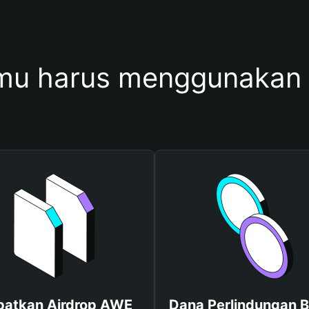
mu harus menggunakan
patkan Airdrop AWE
Dana Perlindungan B