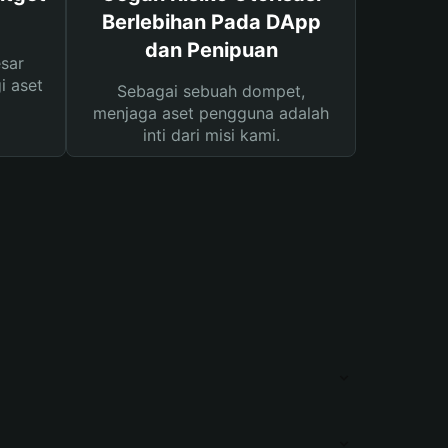
Berlebihan Pada DApp
dan Penipuan
sar
i aset
Sebagai sebuah dompet,
menjaga aset pengguna adalah
inti dari misi kami.