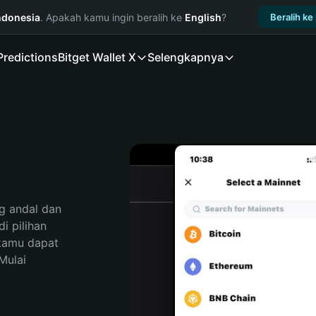
ndonesia
. Apakah kamu ingin beralih ke
English
?
Beralih ke
Predictions
Bitget Wallet X
Selengkapnya
 andal dan 
 pilihan 
kamu dapat 
ulai 