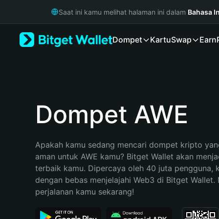
English
Saat ini kamu melihat halaman ini dalam
Bahasa I
日本語
Tiếng Việt
Dompet
Kartu
Swap
Earn
Русский
Español (Latinoamérica)
Türkçe
Italiano
Français
Deutsch
Dompet AWE
简体中文
繁體中文
Português (Portugal)
Apakah kamu sedang mencari dompet kripto yang
Bahasa Indonesia
aman untuk AWE kamu? Bitget Wallet akan menjadi
ภาษาไทย
terbaik kamu. Dipercaya oleh 40 juta pengguna, 
हिन्दी
dengan bebas menjelajahi Web3 di Bitget Wallet. M
বাংলা
perjalanan kamu sekarang!
Español
Português (Brasil)
Español (Argentina)