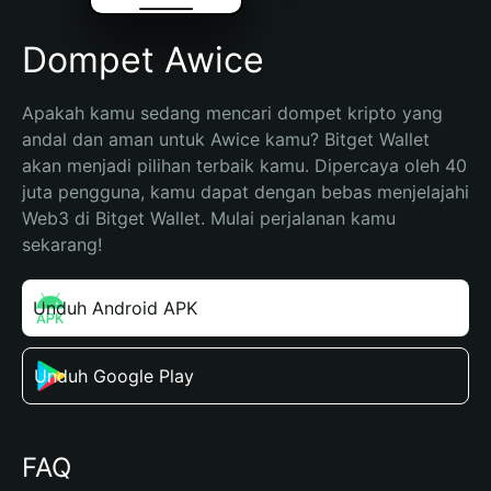
Dompet Awice
Apakah kamu sedang mencari dompet kripto yang 
andal dan aman untuk Awice kamu? Bitget Wallet 
akan menjadi pilihan terbaik kamu. Dipercaya oleh 40 
juta pengguna, kamu dapat dengan bebas menjelajahi 
Web3 di Bitget Wallet. Mulai perjalanan kamu 
sekarang!
Unduh Android APK
Unduh Google Play
FAQ