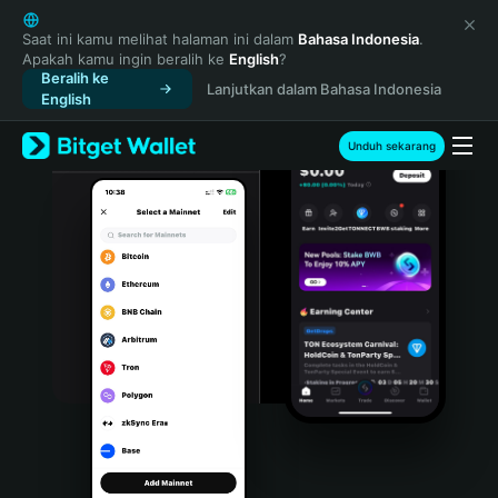
English
日本語
Saat ini kamu melihat halaman ini dalam
Bahasa Indonesia
.
Apakah kamu ingin beralih ke
English
?
Tiếng Việt
Beralih ke
Lanjutkan dalam Bahasa Indonesia
Русский
English
Español (Latinoamérica)
Türkçe
Unduh sekarang
Italiano
Français
Deutsch
简体中文
繁體中文
Português (Portugal)
Bahasa Indonesia
ภาษาไทย
हिन्दी
বাংলা
Español
Português (Brasil)
Español (Argentina)