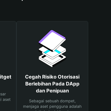
itget
Cegah Risiko Otorisasi
Berlebihan Pada DApp
dan Penipuan
sar
i aset
Sebagai sebuah dompet,
menjaga aset pengguna adalah