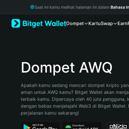
English
Saat ini kamu melihat halaman ini dalam
Bahasa I
日本語
Tiếng Việt
Dompet
Kartu
Swap
Earn
Русский
Español (Latinoamérica)
Türkçe
Italiano
Français
Deutsch
Dompet AWQ
简体中文
繁體中文
Português (Portugal)
Apakah kamu sedang mencari dompet kripto yang
Bahasa Indonesia
aman untuk AWQ kamu? Bitget Wallet akan menjadi
ภาษาไทย
terbaik kamu. Dipercaya oleh 40 juta pengguna, 
हिन्दी
dengan bebas menjelajahi Web3 di Bitget Wallet. M
বাংলা
perjalanan kamu sekarang!
Español
Português (Brasil)
Español (Argentina)