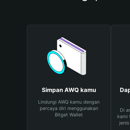
Simpan AWQ kamu
Dap
Lindungi AWQ kamu dengan
percaya diri menggunakan
Di a
Bitget Wallet
kami 
jeni