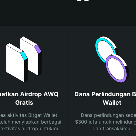
atkan Airdrop AWQ
Dana Perlindungan B
Gratis
Wallet
rea aktivitas Bitget Wallet,
Dana perlindungan sebe
telah menyiapkan berbagai
$300 juta untuk melindung
s aktivitas airdrop untukmu
dan transaksimu.