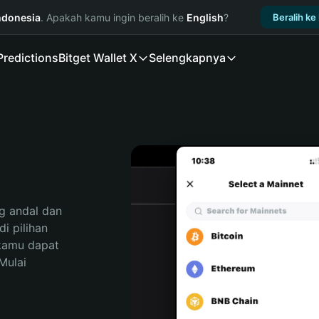
ndonesia
. Apakah kamu ingin beralih ke
English
?
Beralih ke
Predictions
Bitget Wallet X
Selengkapnya
 andal dan 
 pilihan 
kamu dapat 
ulai 