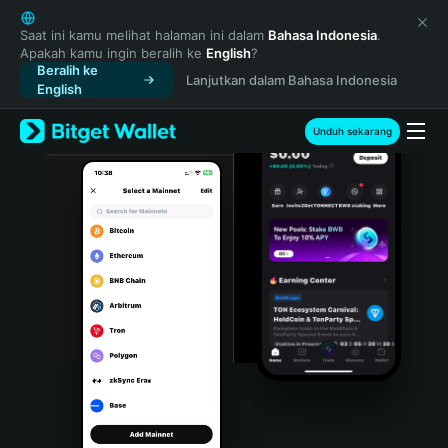
English
日本語
Saat ini kamu melihat halaman ini dalam
Bahasa Indonesia
.
Apakah kamu ingin beralih ke
English
?
Tiếng Việt
Beralih ke
Lanjutkan dalam Bahasa Indonesia
Русский
English
Español (Latinoamérica)
Türkçe
Unduh sekarang
Italiano
Français
Deutsch
简体中文
繁體中文
Português (Portugal)
Bahasa Indonesia
ภาษาไทย
हिन्दी
বাংলা
Español
Português (Brasil)
Español (Argentina)