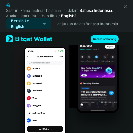
English
日本語
Saat ini kamu melihat halaman ini dalam
Bahasa Indonesia
.
Apakah kamu ingin beralih ke
English
?
Tiếng Việt
Beralih ke
Lanjutkan dalam Bahasa Indonesia
Русский
English
Español (Latinoamérica)
Türkçe
Unduh sekarang
Italiano
Français
Deutsch
简体中文
繁體中文
Português (Portugal)
Bahasa Indonesia
ภาษาไทย
हिन्दी
বাংলা
Español
Português (Brasil)
Español (Argentina)