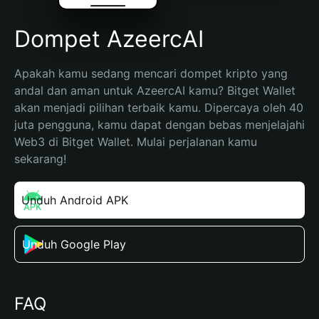
Dompet AzeercAI
Apakah kamu sedang mencari dompet kripto yang 
andal dan aman untuk AzeercAI kamu? Bitget Wallet 
akan menjadi pilihan terbaik kamu. Dipercaya oleh 40 
juta pengguna, kamu dapat dengan bebas menjelajahi 
Web3 di Bitget Wallet. Mulai perjalanan kamu 
sekarang!
Unduh Android APK
Unduh Google Play
FAQ