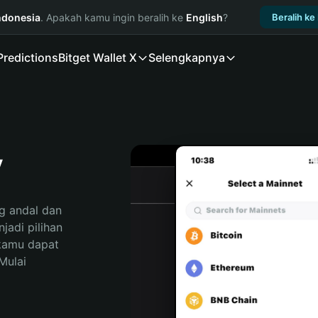
ndonesia
. Apakah kamu ingin beralih ke
English
?
Beralih ke
Predictions
Bitget Wallet X
Selengkapnya
y
 andal dan 
adi pilihan 
kamu dapat 
ulai 