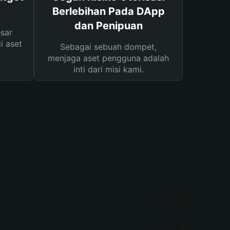
Berlebihan Pada DApp
dan Penipuan
sar
i aset
Sebagai sebuah dompet,
menjaga aset pengguna adalah
inti dari misi kami.