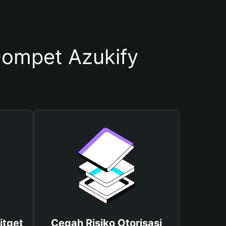
ompet Azukify
itget
Cegah Risiko Otorisasi