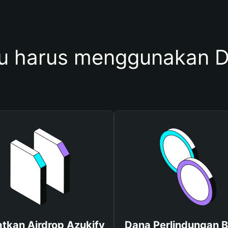
 harus menggunakan D
tkan Airdrop Azukify
Dana Perlindungan B