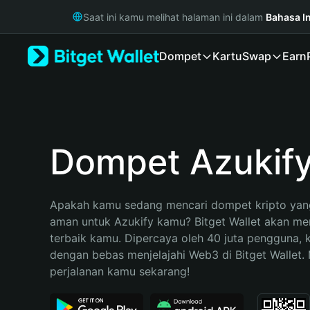
English
Saat ini kamu melihat halaman ini dalam
Bahasa I
日本語
Tiếng Việt
Dompet
Kartu
Swap
Earn
Русский
Español (Latinoamérica)
Türkçe
Italiano
Français
Deutsch
Dompet Azukif
简体中文
繁體中文
Português (Portugal)
Apakah kamu sedang mencari dompet kripto yang
Bahasa Indonesia
aman untuk Azukify kamu? Bitget Wallet akan menj
ภาษาไทย
terbaik kamu. Dipercaya oleh 40 juta pengguna, 
हिन्दी
dengan bebas menjelajahi Web3 di Bitget Wallet. M
বাংলা
perjalanan kamu sekarang!
Español
Português (Brasil)
Español (Argentina)