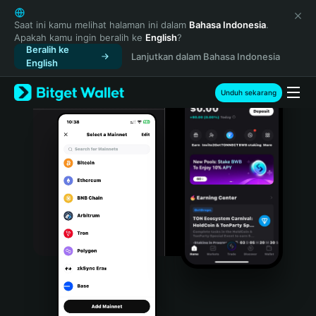
English
日本語
Saat ini kamu melihat halaman ini dalam
Bahasa Indonesia
.
Apakah kamu ingin beralih ke
English
?
Tiếng Việt
Beralih ke
Lanjutkan dalam Bahasa Indonesia
Русский
English
Español (Latinoamérica)
Türkçe
Unduh sekarang
Italiano
Français
Deutsch
简体中文
繁體中文
Português (Portugal)
Bahasa Indonesia
ภาษาไทย
हिन्दी
বাংলা
Español
Português (Brasil)
Español (Argentina)