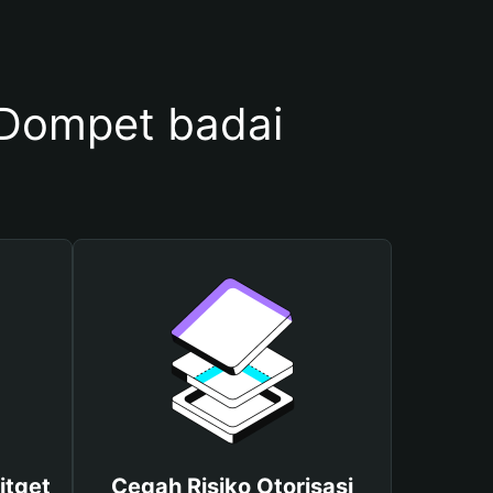
Dompet badai
itget
Cegah Risiko Otorisasi