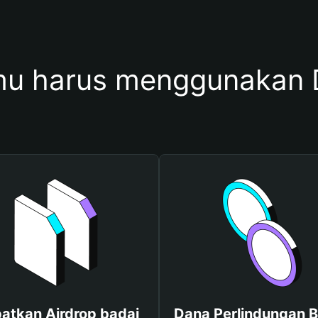
u harus menggunakan 
atkan Airdrop badai
Dana Perlindungan B