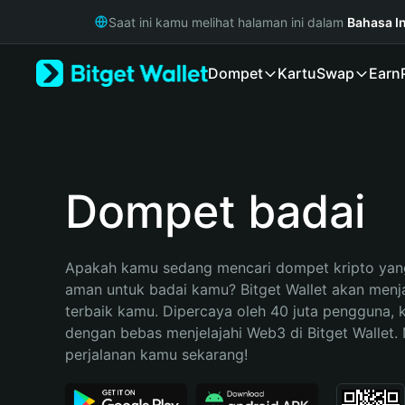
English
Saat ini kamu melihat halaman ini dalam
Bahasa I
日本語
Tiếng Việt
Dompet
Kartu
Swap
Earn
Русский
Español (Latinoamérica)
Türkçe
Italiano
Français
Deutsch
Dompet badai
简体中文
繁體中文
Português (Portugal)
Apakah kamu sedang mencari dompet kripto yang
Bahasa Indonesia
aman untuk badai kamu? Bitget Wallet akan menjad
ภาษาไทย
terbaik kamu. Dipercaya oleh 40 juta pengguna, 
हिन्दी
dengan bebas menjelajahi Web3 di Bitget Wallet. M
বাংলা
perjalanan kamu sekarang!
Español
Português (Brasil)
Español (Argentina)