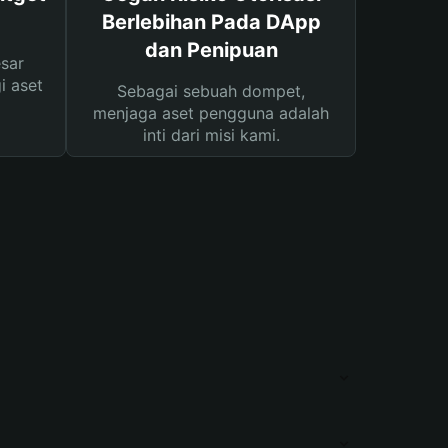
Berlebihan Pada DApp
dan Penipuan
sar
i aset
Sebagai sebuah dompet,
menjaga aset pengguna adalah
inti dari misi kami.