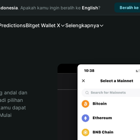
ndonesia
. Apakah kamu ingin beralih ke
English
?
Beralih ke
Predictions
Bitget Wallet X
Selengkapnya
 andal dan 
i pilihan 
kamu dapat 
ulai 