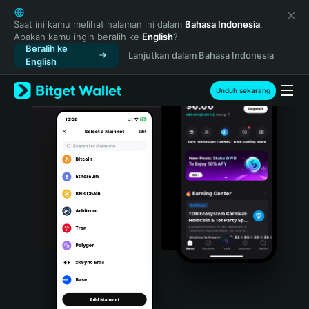
English
日本語
Saat ini kamu melihat halaman ini dalam
Bahasa Indonesia
.
Apakah kamu ingin beralih ke
English
?
Tiếng Việt
Beralih ke
Lanjutkan dalam Bahasa Indonesia
Русский
English
Español (Latinoamérica)
Türkçe
Unduh sekarang
Italiano
Français
Deutsch
简体中文
繁體中文
Português (Portugal)
Bahasa Indonesia
ภาษาไทย
हिन्दी
বাংলা
Español
Português (Brasil)
Español (Argentina)