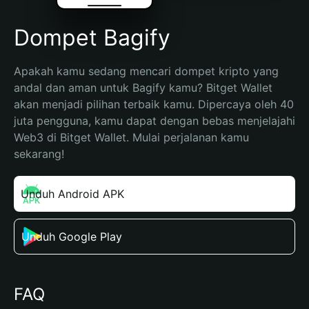
Dompet Bagify
Apakah kamu sedang mencari dompet kripto yang 
andal dan aman untuk Bagify kamu? Bitget Wallet 
akan menjadi pilihan terbaik kamu. Dipercaya oleh 40 
juta pengguna, kamu dapat dengan bebas menjelajahi 
Web3 di Bitget Wallet. Mulai perjalanan kamu 
sekarang!
Unduh Android APK
Unduh Google Play
FAQ