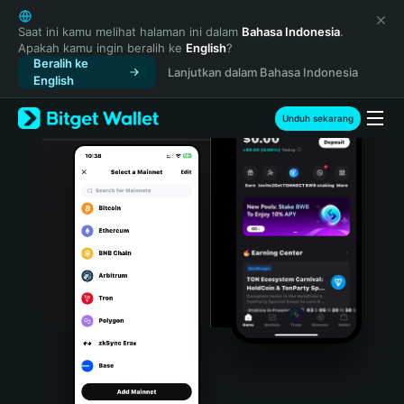
English
日本語
Saat ini kamu melihat halaman ini dalam
Bahasa Indonesia
.
Apakah kamu ingin beralih ke
English
?
Tiếng Việt
Beralih ke
Lanjutkan dalam Bahasa Indonesia
Русский
English
Español (Latinoamérica)
Türkçe
Unduh sekarang
Italiano
Français
Deutsch
简体中文
繁體中文
Português (Portugal)
Bahasa Indonesia
ภาษาไทย
हिन्दी
বাংলা
Español
Português (Brasil)
Español (Argentina)