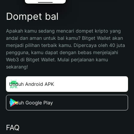
Dompet bal
Apakah kamu sedang mencari dompet kripto yang 
andal dan aman untuk bal kamu? Bitget Wallet akan 
menjadi pilihan terbaik kamu. Dipercaya oleh 40 juta 
pengguna, kamu dapat dengan bebas menjelajahi 
Web3 di Bitget Wallet. Mulai perjalanan kamu 
sekarang!
Unduh Android APK
Unduh Google Play
FAQ