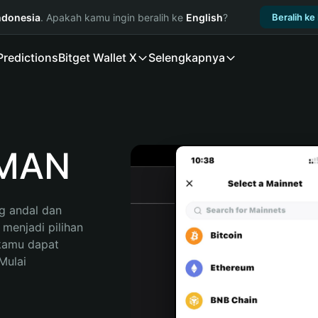
ndonesia
. Apakah kamu ingin beralih ke
English
?
Beralih ke
Predictions
Bitget Wallet X
Selengkapnya
SMAN
 andal dan 
enjadi pilihan 
kamu dapat 
ulai 