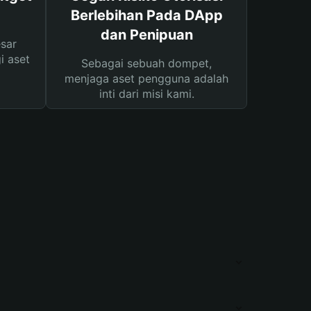
Berlebihan Pada DApp
dan Penipuan
sar
i aset
Sebagai sebuah dompet,
menjaga aset pengguna adalah
inti dari misi kami.