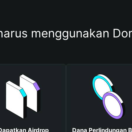
harus menggunakan D
Dapatkan Airdrop
Dana Perlindungan B