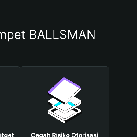
ompet BALLSMAN
itget
Cegah Risiko Otorisasi