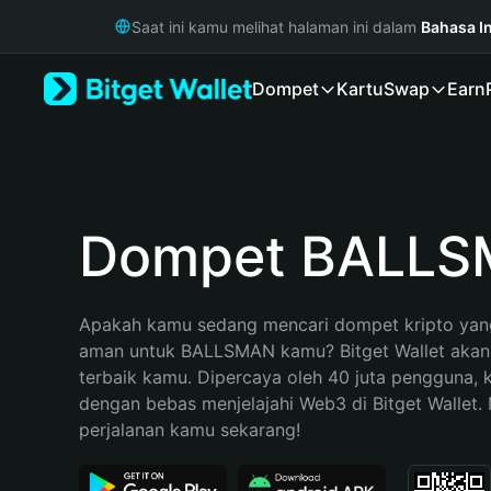
English
Saat ini kamu melihat halaman ini dalam
Bahasa I
日本語
Tiếng Việt
Dompet
Kartu
Swap
Earn
Русский
Español (Latinoamérica)
Türkçe
Italiano
Français
Deutsch
Dompet BALL
简体中文
繁體中文
Português (Portugal)
Apakah kamu sedang mencari dompet kripto yang
Bahasa Indonesia
aman untuk BALLSMAN kamu? Bitget Wallet akan m
ภาษาไทย
terbaik kamu. Dipercaya oleh 40 juta pengguna, 
हिन्दी
dengan bebas menjelajahi Web3 di Bitget Wallet. M
বাংলা
perjalanan kamu sekarang!
Español
Português (Brasil)
Español (Argentina)