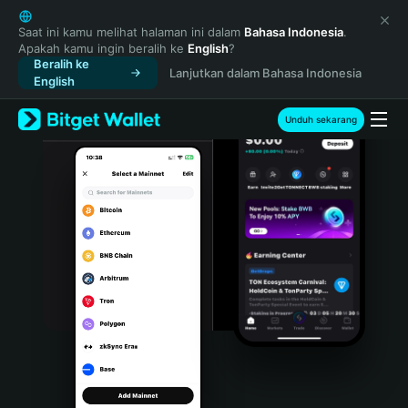
English
日本語
Saat ini kamu melihat halaman ini dalam
Bahasa Indonesia
.
Apakah kamu ingin beralih ke
English
?
Tiếng Việt
Beralih ke
Lanjutkan dalam Bahasa Indonesia
Русский
English
Español (Latinoamérica)
Türkçe
Unduh sekarang
Italiano
Français
Deutsch
简体中文
繁體中文
Português (Portugal)
Bahasa Indonesia
ภาษาไทย
हिन्दी
বাংলা
Español
Português (Brasil)
Español (Argentina)