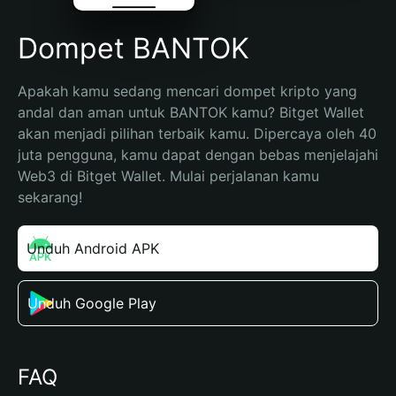
Dompet BANTOK
Apakah kamu sedang mencari dompet kripto yang 
andal dan aman untuk BANTOK kamu? Bitget Wallet 
akan menjadi pilihan terbaik kamu. Dipercaya oleh 40 
juta pengguna, kamu dapat dengan bebas menjelajahi 
Web3 di Bitget Wallet. Mulai perjalanan kamu 
sekarang!
Unduh Android APK
Unduh Google Play
FAQ