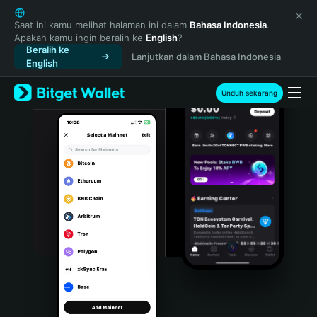
English
日本語
Saat ini kamu melihat halaman ini dalam
Bahasa Indonesia
.
Apakah kamu ingin beralih ke
English
?
Tiếng Việt
Beralih ke
Lanjutkan dalam Bahasa Indonesia
Русский
English
Español (Latinoamérica)
Türkçe
Unduh sekarang
Italiano
Français
Deutsch
简体中文
繁體中文
Português (Portugal)
Bahasa Indonesia
ภาษาไทย
हिन्दी
বাংলা
Español
Português (Brasil)
Español (Argentina)