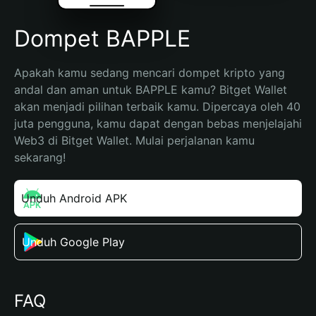
Dompet BAPPLE
Apakah kamu sedang mencari dompet kripto yang 
andal dan aman untuk BAPPLE kamu? Bitget Wallet 
akan menjadi pilihan terbaik kamu. Dipercaya oleh 40 
juta pengguna, kamu dapat dengan bebas menjelajahi 
Web3 di Bitget Wallet. Mulai perjalanan kamu 
sekarang!
Unduh Android APK
Unduh Google Play
FAQ