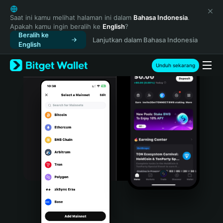
English
日本語
Saat ini kamu melihat halaman ini dalam
Bahasa Indonesia
.
Apakah kamu ingin beralih ke
English
?
Tiếng Việt
Beralih ke
Lanjutkan dalam Bahasa Indonesia
Русский
English
Español (Latinoamérica)
Türkçe
Unduh sekarang
Italiano
Français
Deutsch
简体中文
繁體中文
Português (Portugal)
Bahasa Indonesia
ภาษาไทย
हिन्दी
বাংলা
Español
Português (Brasil)
Español (Argentina)