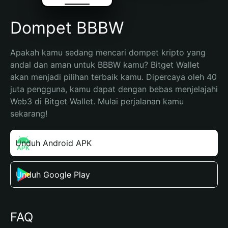
Dompet BBBW
Apakah kamu sedang mencari dompet kripto yang 
andal dan aman untuk BBBW kamu? Bitget Wallet 
akan menjadi pilihan terbaik kamu. Dipercaya oleh 40 
juta pengguna, kamu dapat dengan bebas menjelajahi 
Web3 di Bitget Wallet. Mulai perjalanan kamu 
sekarang!
Unduh Android APK
Unduh Google Play
FAQ