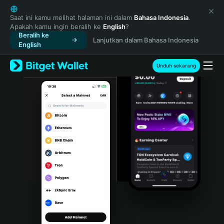
English
日本語
Saat ini kamu melihat halaman ini dalam
Bahasa Indonesia
.
Apakah kamu ingin beralih ke
English
?
Tiếng Việt
Beralih ke
Lanjutkan dalam Bahasa Indonesia
Русский
English
Español (Latinoamérica)
Türkçe
Unduh sekarang
Italiano
Français
Deutsch
简体中文
繁體中文
Português (Portugal)
Bahasa Indonesia
ภาษาไทย
हिन्दी
বাংলা
Español
Português (Brasil)
Español (Argentina)