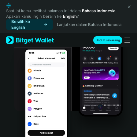
English
日本語
Saat ini kamu melihat halaman ini dalam
Bahasa Indonesia
.
Apakah kamu ingin beralih ke
English
?
Tiếng Việt
Beralih ke
Lanjutkan dalam Bahasa Indonesia
Русский
English
Español (Latinoamérica)
Türkçe
Unduh sekarang
Italiano
Français
Deutsch
简体中文
繁體中文
Português (Portugal)
Bahasa Indonesia
ภาษาไทย
हिन्दी
বাংলা
Español
Português (Brasil)
Español (Argentina)