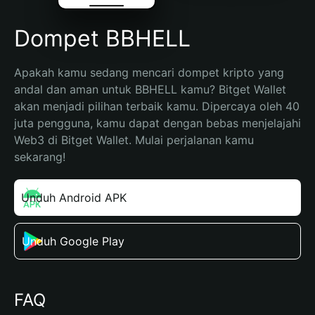
Dompet BBHELL
Apakah kamu sedang mencari dompet kripto yang 
andal dan aman untuk BBHELL kamu? Bitget Wallet 
akan menjadi pilihan terbaik kamu. Dipercaya oleh 40 
juta pengguna, kamu dapat dengan bebas menjelajahi 
Web3 di Bitget Wallet. Mulai perjalanan kamu 
sekarang!
Unduh Android APK
Unduh Google Play
FAQ