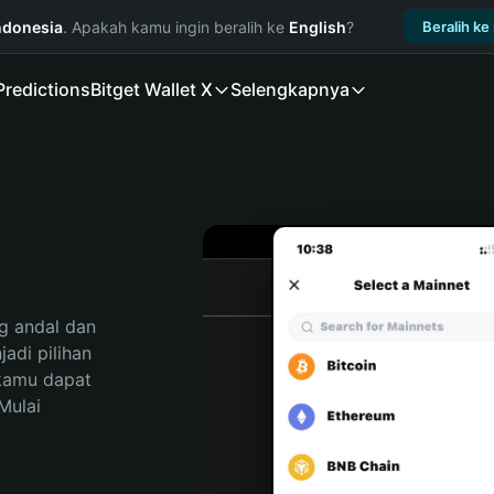
ndonesia
. Apakah kamu ingin beralih ke
English
?
Beralih ke
Predictions
Bitget Wallet X
Selengkapnya
 andal dan 
di pilihan 
kamu dapat 
ulai 