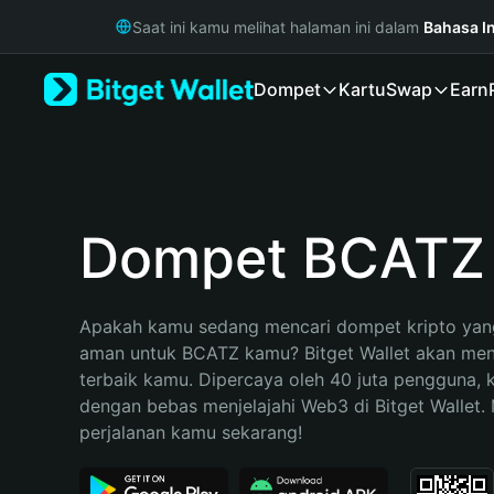
English
Saat ini kamu melihat halaman ini dalam
Bahasa I
日本語
Tiếng Việt
Dompet
Kartu
Swap
Earn
Русский
Español (Latinoamérica)
Türkçe
Italiano
Français
Deutsch
Dompet BCATZ
简体中文
繁體中文
Português (Portugal)
Apakah kamu sedang mencari dompet kripto yang
Bahasa Indonesia
aman untuk BCATZ kamu? Bitget Wallet akan menja
ภาษาไทย
terbaik kamu. Dipercaya oleh 40 juta pengguna, 
हिन्दी
dengan bebas menjelajahi Web3 di Bitget Wallet. M
বাংলা
perjalanan kamu sekarang!
Español
Português (Brasil)
Español (Argentina)