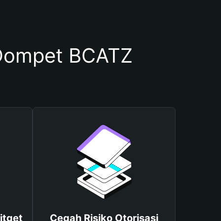
Dompet BCATZ
itget
Cegah Risiko Otorisasi