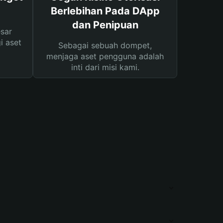
Berlebihan Pada DApp
dan Penipuan
sar
i aset
Sebagai sebuah dompet,
menjaga aset pengguna adalah
inti dari misi kami.