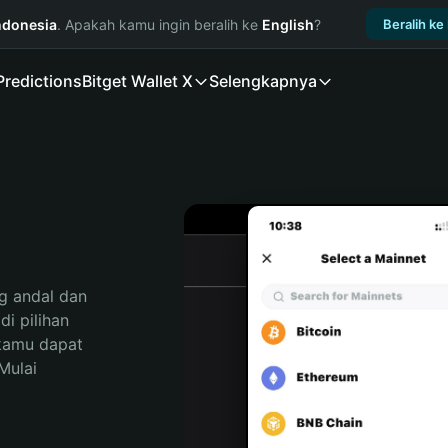
ndonesia
. Apakah kamu ingin beralih ke
English
?
Beralih ke
Predictions
Bitget Wallet X
Selengkapnya
 andal dan 
 pilihan 
kamu dapat 
ulai 