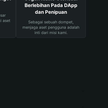
Berlebihan Pada DApp
dan Penipuan
sar
i aset
Sebagai sebuah dompet,
menjaga aset pengguna adalah
inti dari misi kami.