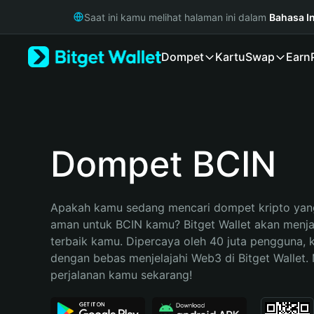
English
Saat ini kamu melihat halaman ini dalam
Bahasa I
日本語
Tiếng Việt
Dompet
Kartu
Swap
Earn
Русский
Español (Latinoamérica)
Türkçe
Italiano
Français
Deutsch
Dompet BCIN
简体中文
繁體中文
Português (Portugal)
Apakah kamu sedang mencari dompet kripto yang
Bahasa Indonesia
aman untuk BCIN kamu? Bitget Wallet akan menjadi
ภาษาไทย
terbaik kamu. Dipercaya oleh 40 juta pengguna, 
हिन्दी
dengan bebas menjelajahi Web3 di Bitget Wallet. M
বাংলা
perjalanan kamu sekarang!
Español
Português (Brasil)
Español (Argentina)