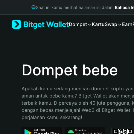
English
Saat ini kamu melihat halaman ini dalam
Bahasa I
日本語
Tiếng Việt
Dompet
Kartu
Swap
Earn
Русский
Español (Latinoamérica)
Türkçe
Italiano
Français
Deutsch
Dompet bebe
简体中文
繁體中文
Português (Portugal)
Apakah kamu sedang mencari dompet kripto yang
Bahasa Indonesia
aman untuk bebe kamu? Bitget Wallet akan menjadi
ภาษาไทย
terbaik kamu. Dipercaya oleh 40 juta pengguna, 
हिन्दी
dengan bebas menjelajahi Web3 di Bitget Wallet. M
বাংলা
perjalanan kamu sekarang!
Español
Português (Brasil)
Español (Argentina)