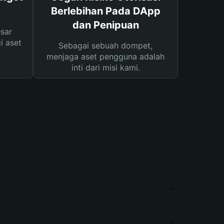
Berlebihan Pada DApp
dan Penipuan
sar
i aset
Sebagai sebuah dompet,
menjaga aset pengguna adalah
inti dari misi kami.