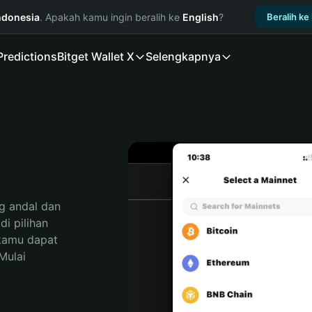
ndonesia
. Apakah kamu ingin beralih ke
English
?
Beralih ke
Predictions
Bitget Wallet X
Selengkapnya
 andal dan 
 pilihan 
kamu dapat 
ulai 