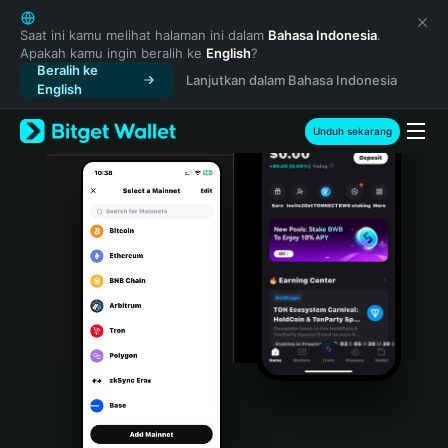
English
日本語
Saat ini kamu melihat halaman ini dalam
Bahasa Indonesia
.
Apakah kamu ingin beralih ke
English
?
Tiếng Việt
Beralih ke
Lanjutkan dalam Bahasa Indonesia
Русский
English
Español (Latinoamérica)
Türkçe
Unduh sekarang
Italiano
Français
Deutsch
简体中文
繁體中文
Português (Portugal)
Bahasa Indonesia
ภาษาไทย
हिन्दी
বাংলা
Español
Português (Brasil)
Español (Argentina)