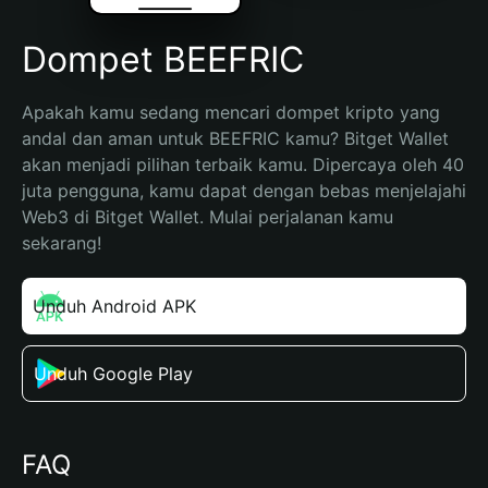
Dompet BEEFRIC
Apakah kamu sedang mencari dompet kripto yang 
andal dan aman untuk BEEFRIC kamu? Bitget Wallet 
akan menjadi pilihan terbaik kamu. Dipercaya oleh 40 
juta pengguna, kamu dapat dengan bebas menjelajahi 
Web3 di Bitget Wallet. Mulai perjalanan kamu 
sekarang!
Unduh Android APK
Unduh Google Play
FAQ