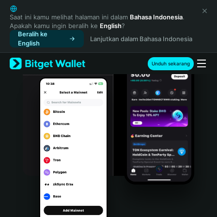
English
日本語
Saat ini kamu melihat halaman ini dalam
Bahasa Indonesia
.
Apakah kamu ingin beralih ke
English
?
Tiếng Việt
Beralih ke
Lanjutkan dalam Bahasa Indonesia
Русский
English
Español (Latinoamérica)
Türkçe
Unduh sekarang
Italiano
Français
Deutsch
简体中文
繁體中文
Português (Portugal)
Bahasa Indonesia
ภาษาไทย
हिन्दी
বাংলা
Español
Português (Brasil)
Español (Argentina)