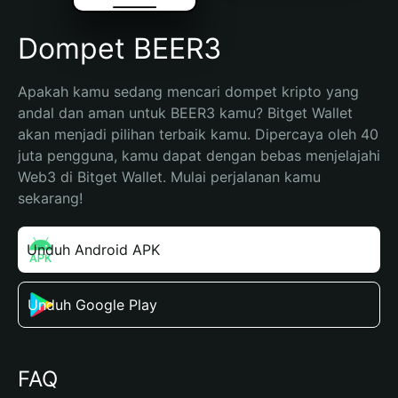
Dompet BEER3
Apakah kamu sedang mencari dompet kripto yang 
andal dan aman untuk BEER3 kamu? Bitget Wallet 
akan menjadi pilihan terbaik kamu. Dipercaya oleh 40 
juta pengguna, kamu dapat dengan bebas menjelajahi 
Web3 di Bitget Wallet. Mulai perjalanan kamu 
sekarang!
Unduh Android APK
Unduh Google Play
FAQ