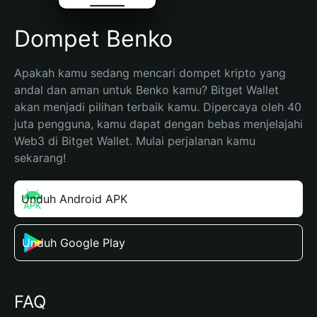
Dompet Benko
Apakah kamu sedang mencari dompet kripto yang 
andal dan aman untuk Benko kamu? Bitget Wallet 
akan menjadi pilihan terbaik kamu. Dipercaya oleh 40 
juta pengguna, kamu dapat dengan bebas menjelajahi 
Web3 di Bitget Wallet. Mulai perjalanan kamu 
sekarang!
Unduh Android APK
Unduh Google Play
FAQ