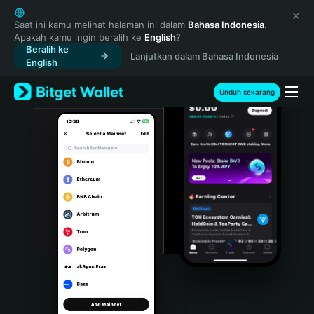
English
日本語
Saat ini kamu melihat halaman ini dalam
Bahasa Indonesia
.
Apakah kamu ingin beralih ke
English
?
Tiếng Việt
Beralih ke
Lanjutkan dalam Bahasa Indonesia
Русский
English
Español (Latinoamérica)
Türkçe
Unduh sekarang
Italiano
Français
Deutsch
简体中文
繁體中文
Português (Portugal)
Bahasa Indonesia
ภาษาไทย
हिन्दी
বাংলা
Español
Português (Brasil)
Español (Argentina)