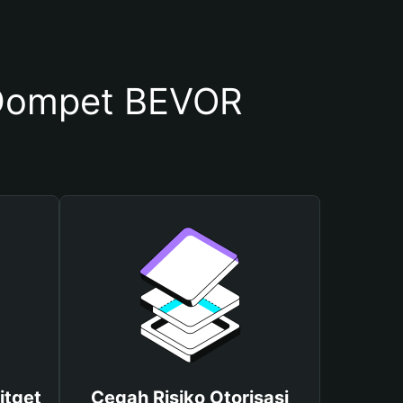
Dompet BEVOR
itget
Cegah Risiko Otorisasi