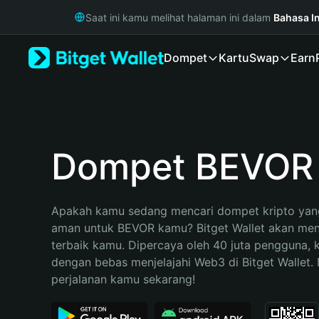
English
Saat ini kamu melihat halaman ini dalam
Bahasa I
日本語
Tiếng Việt
Dompet
Kartu
Swap
Earn
Русский
Español (Latinoamérica)
Türkçe
Italiano
Français
Deutsch
Dompet BEVOR
简体中文
繁體中文
Português (Portugal)
Apakah kamu sedang mencari dompet kripto yang
Bahasa Indonesia
aman untuk BEVOR kamu? Bitget Wallet akan menja
ภาษาไทย
terbaik kamu. Dipercaya oleh 40 juta pengguna, 
हिन्दी
dengan bebas menjelajahi Web3 di Bitget Wallet. M
বাংলা
perjalanan kamu sekarang!
Español
Português (Brasil)
Español (Argentina)