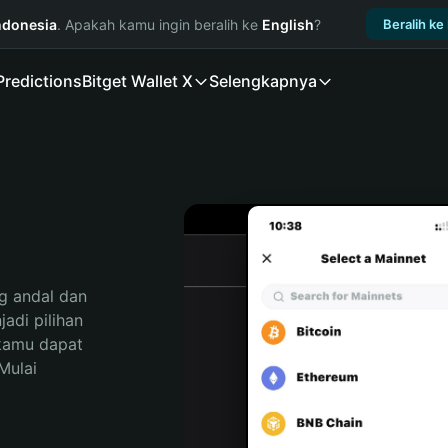
ndonesia
. Apakah kamu ingin beralih ke
English
?
Beralih ke
Predictions
Bitget Wallet X
Selengkapnya
 andal dan 
di pilihan 
kamu dapat 
ulai 