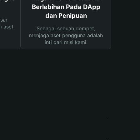
Berlebihan Pada DApp
dan Penipuan
sar
i aset
Sebagai sebuah dompet,
menjaga aset pengguna adalah
inti dari misi kami.