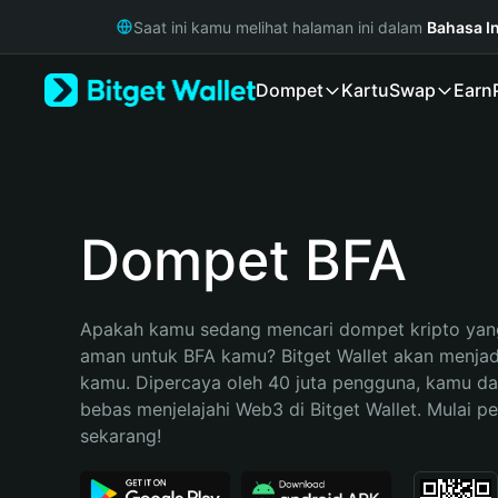
English
Saat ini kamu melihat halaman ini dalam
Bahasa I
日本語
Tiếng Việt
Dompet
Kartu
Swap
Earn
Русский
Español (Latinoamérica)
Türkçe
Italiano
Français
Deutsch
Dompet BFA
简体中文
繁體中文
Português (Portugal)
Apakah kamu sedang mencari dompet kripto yang
Bahasa Indonesia
aman untuk BFA kamu? Bitget Wallet akan menjadi 
ภาษาไทย
kamu. Dipercaya oleh 40 juta pengguna, kamu da
हिन्दी
bebas menjelajahi Web3 di Bitget Wallet. Mulai pe
বাংলা
sekarang!
Español
Português (Brasil)
Español (Argentina)