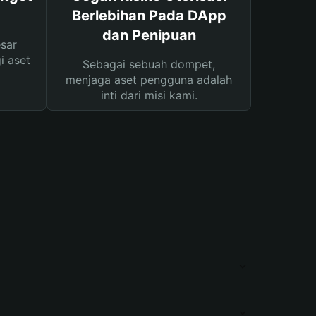
Berlebihan Pada DApp
dan Penipuan
sar
i aset
Sebagai sebuah dompet,
menjaga aset pengguna adalah
inti dari misi kami.