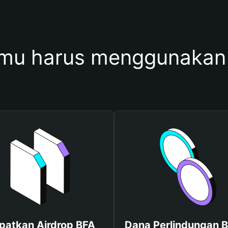
mu harus menggunakan
patkan Airdrop BFA
Dana Perlindungan B