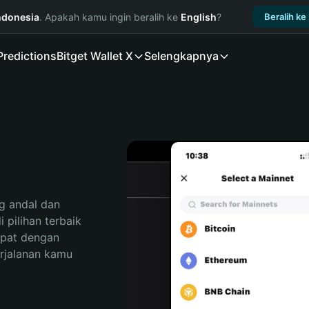
ndonesia
. Apakah kamu ingin beralih ke
English
?
Beralih ke
Predictions
Bitget Wallet X
Selengkapnya
 andal dan 
pilihan terbaik 
pat dengan 
rjalanan kamu 