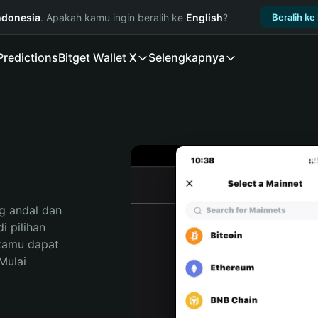
ndonesia
. Apakah kamu ingin beralih ke
English
?
Beralih ke
Predictions
Bitget Wallet X
Selengkapnya
 andal dan 
 pilihan 
kamu dapat 
ulai 