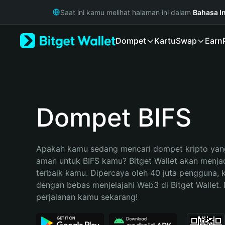
English
Saat ini kamu melihat halaman ini dalam
Bahasa I
日本語
Tiếng Việt
Dompet
Kartu
Swap
Earn
Русский
Español (Latinoamérica)
Türkçe
Italiano
Français
Deutsch
Dompet BIFS
简体中文
繁體中文
Português (Portugal)
Apakah kamu sedang mencari dompet kripto yang
Bahasa Indonesia
aman untuk BIFS kamu? Bitget Wallet akan menjadi
ภาษาไทย
terbaik kamu. Dipercaya oleh 40 juta pengguna, 
हिन्दी
dengan bebas menjelajahi Web3 di Bitget Wallet. M
বাংলা
perjalanan kamu sekarang!
Español
Português (Brasil)
Español (Argentina)