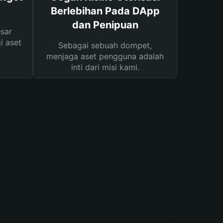
Berlebihan Pada DApp
dan Penipuan
sar
i aset
Sebagai sebuah dompet,
menjaga aset pengguna adalah
inti dari misi kami.