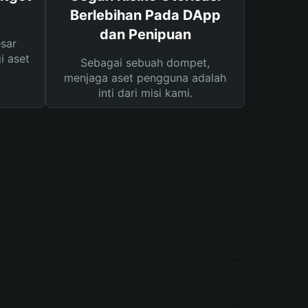
Berlebihan Pada DApp
dan Penipuan
sar
i aset
Sebagai sebuah dompet,
menjaga aset pengguna adalah
inti dari misi kami.