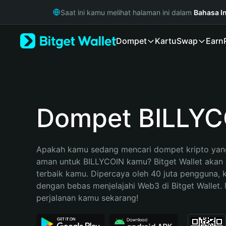
English
Saat ini kamu melihat halaman ini dalam
Bahasa I
日本語
Tiếng Việt
Dompet
Kartu
Swap
Earn
Русский
Español (Latinoamérica)
Türkçe
Italiano
Français
Deutsch
Dompet BILLYC
简体中文
繁體中文
Português (Portugal)
Apakah kamu sedang mencari dompet kripto yang
Bahasa Indonesia
aman untuk BILLYCOIN kamu? Bitget Wallet akan m
ภาษาไทย
terbaik kamu. Dipercaya oleh 40 juta pengguna, 
हिन्दी
dengan bebas menjelajahi Web3 di Bitget Wallet. M
বাংলা
perjalanan kamu sekarang!
Español
Português (Brasil)
Español (Argentina)