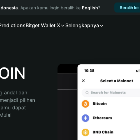
ndonesia
. Apakah kamu ingin beralih ke
English
?
Beralih ke
Predictions
Bitget Wallet X
Selengkapnya
OIN
 andal dan 
enjadi pilihan 
kamu dapat 
ulai 