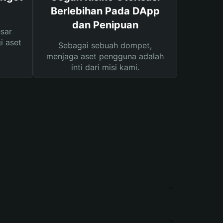
Berlebihan Pada DApp
dan Penipuan
sar
i aset
Sebagai sebuah dompet,
menjaga aset pengguna adalah
inti dari misi kami.