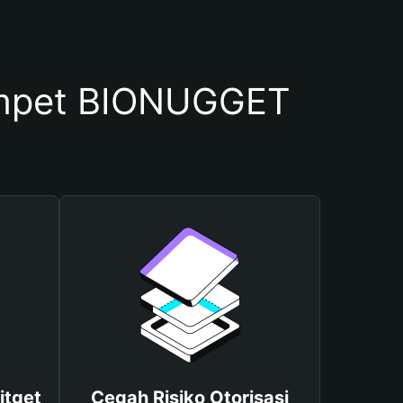
mpet BIONUGGET
itget
Cegah Risiko Otorisasi