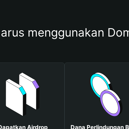
harus menggunakan Do
Dapatkan Airdrop
Dana Perlindungan B