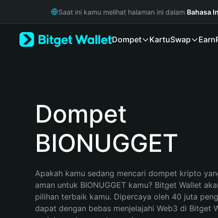
English
Saat ini kamu melihat halaman ini dalam
Bahasa I
日本語
Tiếng Việt
Dompet
Kartu
Swap
Earn
Русский
Español (Latinoamérica)
Türkçe
Italiano
Français
Deutsch
Dompet
简体中文
繁體中文
BIONUGGET
Português (Portugal)
Bahasa Indonesia
ภาษาไทย
हिन्दी
Apakah kamu sedang mencari dompet kripto yang
বাংলা
aman untuk BIONUGGET kamu? Bitget Wallet akan
Español
pilihan terbaik kamu. Dipercaya oleh 40 juta pen
Português (Brasil)
dapat dengan bebas menjelajahi Web3 di Bitget Wa
Español (Argentina)