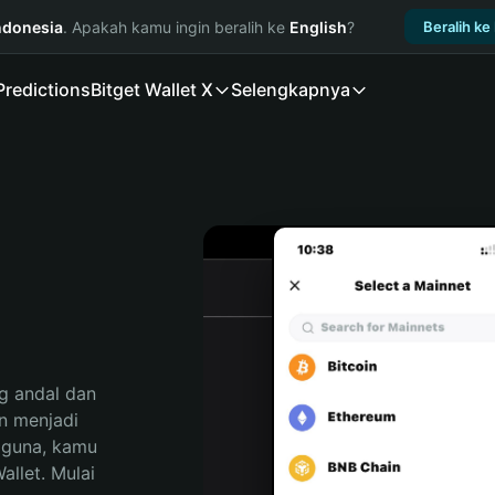
ndonesia
. Apakah kamu ingin beralih ke
English
?
Beralih ke
Predictions
Bitget Wallet X
Selengkapnya
 andal dan 
 menjadi 
gguna, kamu 
llet. Mulai 