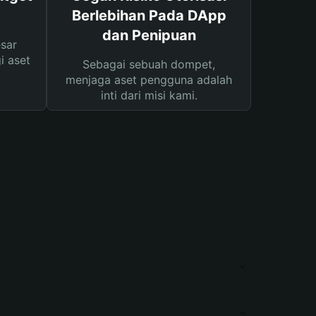
Berlebihan Pada DApp
dan Penipuan
sar
i aset
Sebagai sebuah dompet,
menjaga aset pengguna adalah
inti dari misi kami.