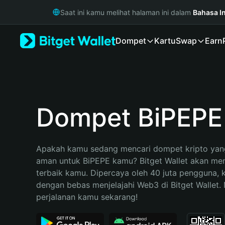
English
Saat ini kamu melihat halaman ini dalam
Bahasa I
日本語
Tiếng Việt
Dompet
Kartu
Swap
Earn
Русский
Español (Latinoamérica)
Türkçe
Italiano
Français
Deutsch
Dompet BiPEPE
简体中文
繁體中文
Português (Portugal)
Apakah kamu sedang mencari dompet kripto yang
Bahasa Indonesia
aman untuk BiPEPE kamu? Bitget Wallet akan menja
ภาษาไทย
terbaik kamu. Dipercaya oleh 40 juta pengguna, 
हिन्दी
dengan bebas menjelajahi Web3 di Bitget Wallet. M
বাংলা
perjalanan kamu sekarang!
Español
Português (Brasil)
Español (Argentina)