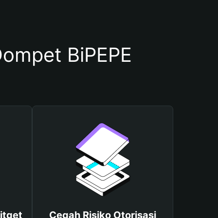
Dompet BiPEPE
itget
Cegah Risiko Otorisasi