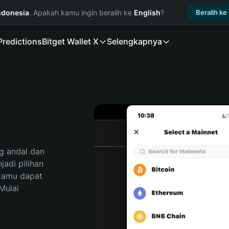
ndonesia
. Apakah kamu ingin beralih ke
English
?
Beralih ke
Predictions
Bitget Wallet X
Selengkapnya
 andal dan 
di pilihan 
kamu dapat 
ulai 