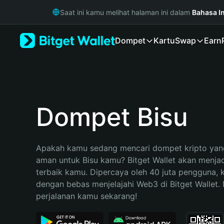
English
Saat ini kamu melihat halaman ini dalam
Bahasa I
日本語
Tiếng Việt
Dompet
Kartu
Swap
Earn
Русский
Español (Latinoamérica)
Türkçe
Italiano
Français
Deutsch
Dompet Bisu
简体中文
繁體中文
Português (Portugal)
Apakah kamu sedang mencari dompet kripto yang
Bahasa Indonesia
aman untuk Bisu kamu? Bitget Wallet akan menjadi
ภาษาไทย
terbaik kamu. Dipercaya oleh 40 juta pengguna, 
हिन्दी
dengan bebas menjelajahi Web3 di Bitget Wallet. M
বাংলা
perjalanan kamu sekarang!
Español
Português (Brasil)
Español (Argentina)