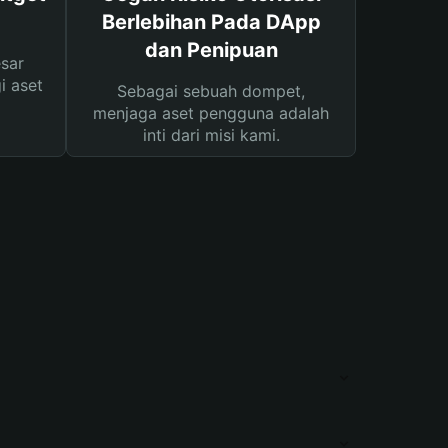
Berlebihan Pada DApp
dan Penipuan
sar
i aset
Sebagai sebuah dompet,
menjaga aset pengguna adalah
inti dari misi kami.