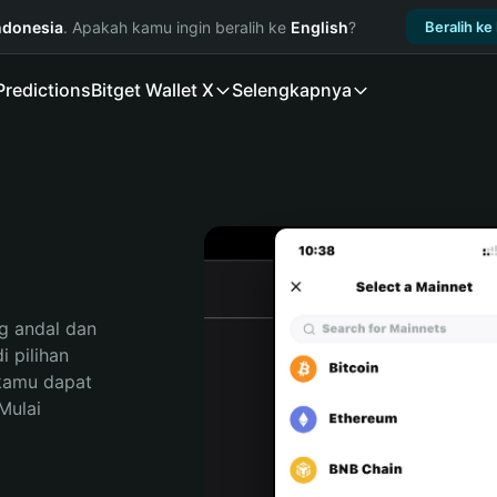
ndonesia
. Apakah kamu ingin beralih ke
English
?
Beralih ke
Predictions
Bitget Wallet X
Selengkapnya
 andal dan 
 pilihan 
kamu dapat 
ulai 