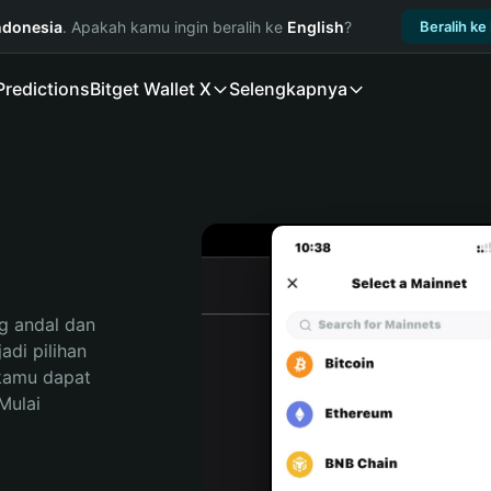
ndonesia
. Apakah kamu ingin beralih ke
English
?
Beralih ke
Predictions
Bitget Wallet X
Selengkapnya
 andal dan 
di pilihan 
kamu dapat 
ulai 