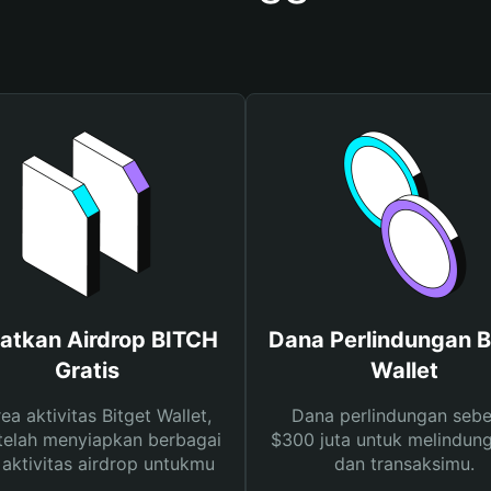
atkan Airdrop BITCH
Dana Perlindungan B
Gratis
Wallet
rea aktivitas Bitget Wallet,
Dana perlindungan sebe
telah menyiapkan berbagai
$300 juta untuk melindung
s aktivitas airdrop untukmu
dan transaksimu.