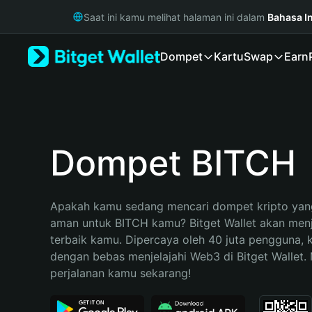
English
Saat ini kamu melihat halaman ini dalam
Bahasa I
日本語
Tiếng Việt
Dompet
Kartu
Swap
Earn
Русский
Español (Latinoamérica)
Türkçe
Italiano
Français
Deutsch
Dompet BITCH
简体中文
繁體中文
Português (Portugal)
Apakah kamu sedang mencari dompet kripto yang
Bahasa Indonesia
aman untuk BITCH kamu? Bitget Wallet akan menja
ภาษาไทย
terbaik kamu. Dipercaya oleh 40 juta pengguna, 
हिन्दी
dengan bebas menjelajahi Web3 di Bitget Wallet. M
বাংলা
perjalanan kamu sekarang!
Español
Português (Brasil)
Español (Argentina)