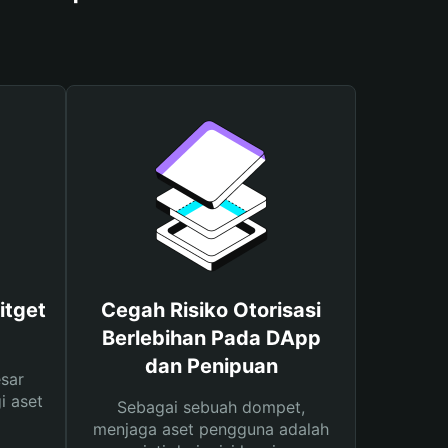
itget
Cegah Risiko Otorisasi
Berlebihan Pada DApp
dan Penipuan
sar
i aset
Sebagai sebuah dompet,
menjaga aset pengguna adalah