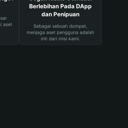
Berlebihan Pada DApp
dan Penipuan
sar
i aset
Sebagai sebuah dompet,
menjaga aset pengguna adalah
inti dari misi kami.