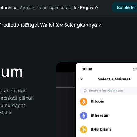
ndonesia
. Apakah kamu ingin beralih ke
English
?
Beralih ke
Predictions
Bitget Wallet X
Selengkapnya
ium
 andal dan 
enjadi pilihan 
kamu dapat 
ulai 