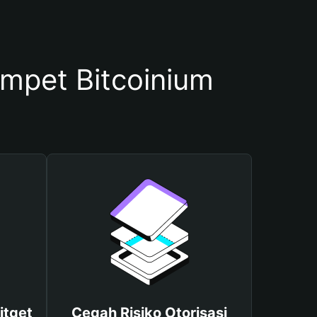
pet Bitcoinium
itget
Cegah Risiko Otorisasi