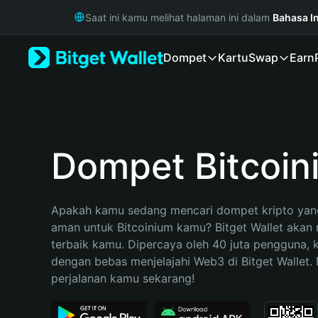
English
Saat ini kamu melihat halaman ini dalam
Bahasa I
日本語
Tiếng Việt
Dompet
Kartu
Swap
Earn
Русский
Español (Latinoamérica)
Türkçe
Italiano
Français
Deutsch
Dompet Bitcoin
简体中文
繁體中文
Português (Portugal)
Apakah kamu sedang mencari dompet kripto yang
Bahasa Indonesia
aman untuk Bitcoinium kamu? Bitget Wallet akan m
ภาษาไทย
terbaik kamu. Dipercaya oleh 40 juta pengguna, 
हिन्दी
dengan bebas menjelajahi Web3 di Bitget Wallet. M
বাংলা
perjalanan kamu sekarang!
Español
Português (Brasil)
Español (Argentina)