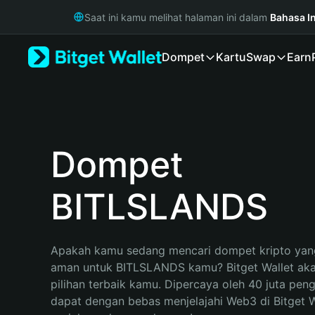
English
Saat ini kamu melihat halaman ini dalam
Bahasa I
日本語
Tiếng Việt
Dompet
Kartu
Swap
Earn
Русский
Español (Latinoamérica)
Türkçe
Italiano
Français
Deutsch
Dompet
简体中文
繁體中文
BITLSLANDS
Português (Portugal)
Bahasa Indonesia
ภาษาไทย
हिन्दी
Apakah kamu sedang mencari dompet kripto yang
বাংলা
aman untuk BITLSLANDS kamu? Bitget Wallet aka
Español
pilihan terbaik kamu. Dipercaya oleh 40 juta pen
Português (Brasil)
dapat dengan bebas menjelajahi Web3 di Bitget Wa
Español (Argentina)