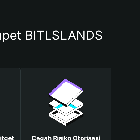
mpet BITLSLANDS
itget
Cegah Risiko Otorisasi