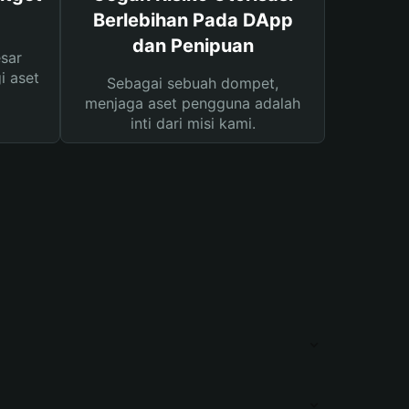
Berlebihan Pada DApp
dan Penipuan
sar
i aset
Sebagai sebuah dompet,
menjaga aset pengguna adalah
inti dari misi kami.