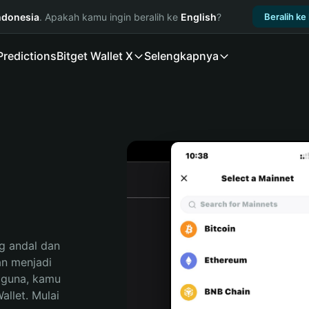
ndonesia
. Apakah kamu ingin beralih ke
English
?
Beralih ke
Predictions
Bitget Wallet X
Selengkapnya
 andal dan 
n menjadi 
gguna, kamu 
llet. Mulai 