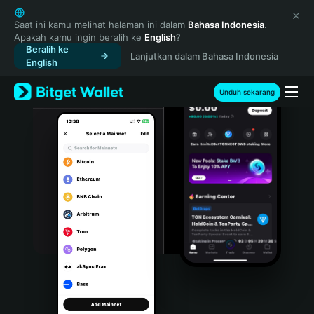
English
日本語
Saat ini kamu melihat halaman ini dalam
Bahasa Indonesia
.
Apakah kamu ingin beralih ke
English
?
Tiếng Việt
Beralih ke
Lanjutkan dalam Bahasa Indonesia
Русский
English
Español (Latinoamérica)
Türkçe
Unduh sekarang
Italiano
Français
Deutsch
简体中文
繁體中文
Português (Portugal)
Bahasa Indonesia
ภาษาไทย
हिन्दी
বাংলা
Español
Português (Brasil)
Español (Argentina)