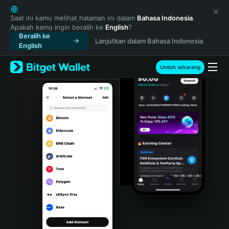
English
日本語
Saat ini kamu melihat halaman ini dalam
Bahasa Indonesia
.
Apakah kamu ingin beralih ke
English
?
Tiếng Việt
Beralih ke
Lanjutkan dalam Bahasa Indonesia
Русский
English
Español (Latinoamérica)
Türkçe
Unduh sekarang
Italiano
Français
Deutsch
简体中文
繁體中文
Português (Portugal)
Bahasa Indonesia
ภาษาไทย
हिन्दी
বাংলা
Español
Português (Brasil)
Español (Argentina)