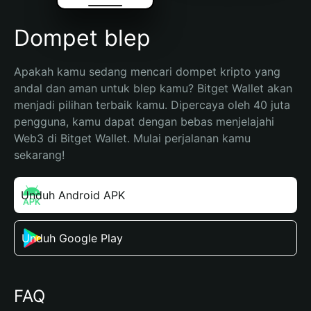
Dompet blep
Apakah kamu sedang mencari dompet kripto yang 
andal dan aman untuk blep kamu? Bitget Wallet akan 
menjadi pilihan terbaik kamu. Dipercaya oleh 40 juta 
pengguna, kamu dapat dengan bebas menjelajahi 
Web3 di Bitget Wallet. Mulai perjalanan kamu 
sekarang!
Unduh Android APK
Unduh Google Play
FAQ