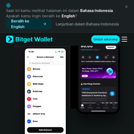
English
日本語
Saat ini kamu melihat halaman ini dalam
Bahasa Indonesia
.
Apakah kamu ingin beralih ke
English
?
Tiếng Việt
Beralih ke
Lanjutkan dalam Bahasa Indonesia
Русский
English
Español (Latinoamérica)
Türkçe
Unduh sekarang
Italiano
Français
Deutsch
简体中文
繁體中文
Português (Portugal)
Bahasa Indonesia
ภาษาไทย
हिन्दी
বাংলা
Español
Português (Brasil)
Español (Argentina)