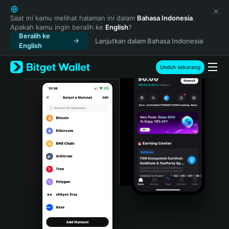
English
日本語
Saat ini kamu melihat halaman ini dalam
Bahasa Indonesia
.
Apakah kamu ingin beralih ke
English
?
Tiếng Việt
Beralih ke
Lanjutkan dalam Bahasa Indonesia
Русский
English
Español (Latinoamérica)
Türkçe
Unduh sekarang
Italiano
Français
Deutsch
简体中文
繁體中文
Português (Portugal)
Bahasa Indonesia
ภาษาไทย
हिन्दी
বাংলা
Español
Português (Brasil)
Español (Argentina)