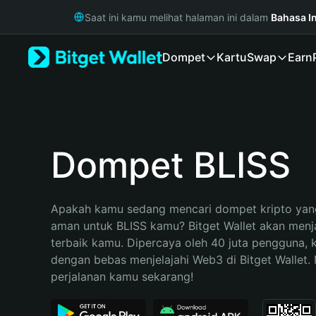
English
Saat ini kamu melihat halaman ini dalam
Bahasa I
日本語
Tiếng Việt
Dompet
Kartu
Swap
Earn
Русский
Español (Latinoamérica)
Türkçe
Italiano
Français
Deutsch
Dompet BLISS
简体中文
繁體中文
Português (Portugal)
Apakah kamu sedang mencari dompet kripto yang
Bahasa Indonesia
aman untuk BLISS kamu? Bitget Wallet akan menjad
ภาษาไทย
terbaik kamu. Dipercaya oleh 40 juta pengguna, 
हिन्दी
dengan bebas menjelajahi Web3 di Bitget Wallet. M
বাংলা
perjalanan kamu sekarang!
Español
Português (Brasil)
Español (Argentina)