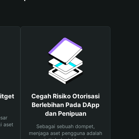
itget
Cegah Risiko Otorisasi
Berlebihan Pada DApp
dan Penipuan
sar
i aset
Sebagai sebuah dompet,
menjaga aset pengguna adalah