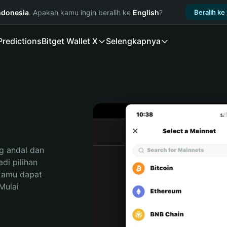
ndonesia
. Apakah kamu ingin beralih ke
English
?
Beralih ke
Predictions
Bitget Wallet X
Selengkapnya
 andal dan 
i pilihan 
kamu dapat 
ulai 