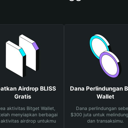
atkan Airdrop BLISS
Dana Perlindungan B
Gratis
Wallet
rea aktivitas Bitget Wallet,
Dana perlindungan sebe
telah menyiapkan berbagai
$300 juta untuk melindung
s aktivitas airdrop untukmu
dan transaksimu.