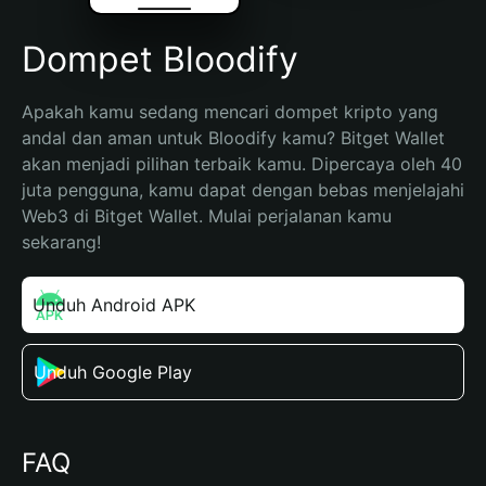
Dompet Bloodify
Apakah kamu sedang mencari dompet kripto yang 
andal dan aman untuk Bloodify kamu? Bitget Wallet 
akan menjadi pilihan terbaik kamu. Dipercaya oleh 40 
juta pengguna, kamu dapat dengan bebas menjelajahi 
Web3 di Bitget Wallet. Mulai perjalanan kamu 
sekarang!
Unduh Android APK
Unduh Google Play
FAQ