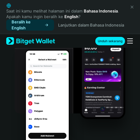
English
日本語
Saat ini kamu melihat halaman ini dalam
Bahasa Indonesia
.
Apakah kamu ingin beralih ke
English
?
Tiếng Việt
Beralih ke
Lanjutkan dalam Bahasa Indonesia
Русский
English
Español (Latinoamérica)
Türkçe
Unduh sekarang
Italiano
Français
Deutsch
简体中文
繁體中文
Português (Portugal)
Bahasa Indonesia
ภาษาไทย
हिन्दी
বাংলা
Español
Português (Brasil)
Español (Argentina)