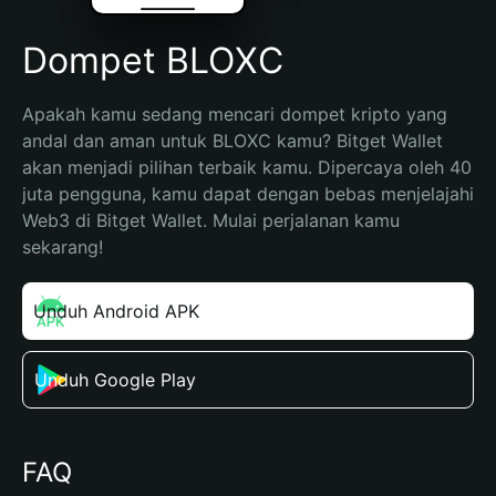
Dompet BLOXC
Apakah kamu sedang mencari dompet kripto yang 
andal dan aman untuk BLOXC kamu? Bitget Wallet 
akan menjadi pilihan terbaik kamu. Dipercaya oleh 40 
juta pengguna, kamu dapat dengan bebas menjelajahi 
Web3 di Bitget Wallet. Mulai perjalanan kamu 
sekarang!
Unduh Android APK
Unduh Google Play
FAQ