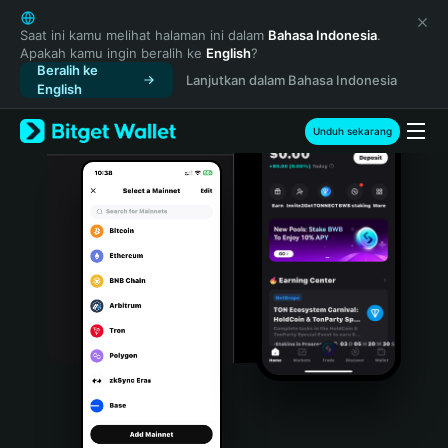
English
日本語
Saat ini kamu melihat halaman ini dalam
Bahasa Indonesia
.
Apakah kamu ingin beralih ke
English
?
Tiếng Việt
Beralih ke
Lanjutkan dalam Bahasa Indonesia
Русский
English
Español (Latinoamérica)
Türkçe
Unduh sekarang
Italiano
Français
Deutsch
简体中文
繁體中文
Português (Portugal)
Bahasa Indonesia
ภาษาไทย
हिन्दी
বাংলা
Español
Português (Brasil)
Español (Argentina)