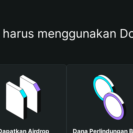
 harus menggunakan D
Dapatkan Airdrop
Dana Perlindungan B