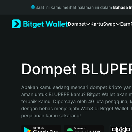
English
Saat ini kamu melihat halaman ini dalam
Bahasa I
日本語
Tiếng Việt
Dompet
Kartu
Swap
Earn
Русский
Español (Latinoamérica)
Türkçe
Italiano
Français
Deutsch
Dompet BLUPE
简体中文
繁體中文
Português (Portugal)
Apakah kamu sedang mencari dompet kripto yang
Bahasa Indonesia
aman untuk BLUPEPE kamu? Bitget Wallet akan men
ภาษาไทย
terbaik kamu. Dipercaya oleh 40 juta pengguna, 
हिन्दी
dengan bebas menjelajahi Web3 di Bitget Wallet. M
বাংলা
perjalanan kamu sekarang!
Español
Português (Brasil)
Español (Argentina)