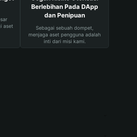
Berlebihan Pada DApp
dan Penipuan
sar
i aset
Sebagai sebuah dompet,
menjaga aset pengguna adalah
inti dari misi kami.