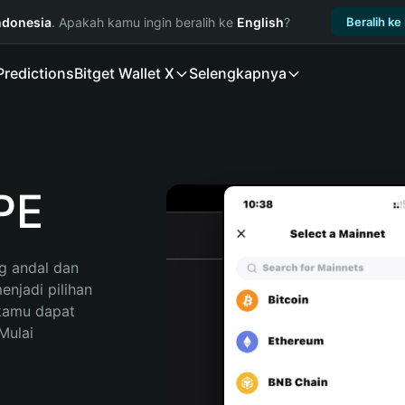
ndonesia
. Apakah kamu ingin beralih ke
English
?
Beralih ke
Predictions
Bitget Wallet X
Selengkapnya
PE
 andal dan 
jadi pilihan 
kamu dapat 
ulai 