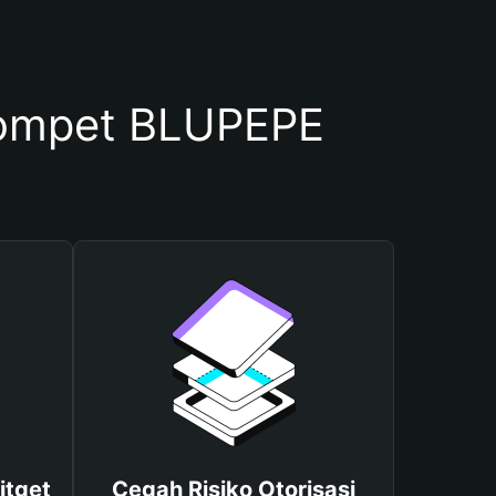
ompet BLUPEPE
itget
Cegah Risiko Otorisasi