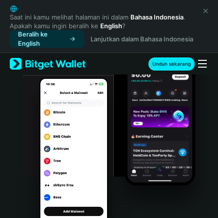
English
日本語
Saat ini kamu melihat halaman ini dalam
Bahasa Indonesia
.
Apakah kamu ingin beralih ke
English
?
Tiếng Việt
Beralih ke
Lanjutkan dalam Bahasa Indonesia
Русский
English
Español (Latinoamérica)
Türkçe
Unduh sekarang
Italiano
Français
Deutsch
简体中文
繁體中文
Português (Portugal)
Bahasa Indonesia
ภาษาไทย
हिन्दी
বাংলা
Español
Português (Brasil)
Español (Argentina)