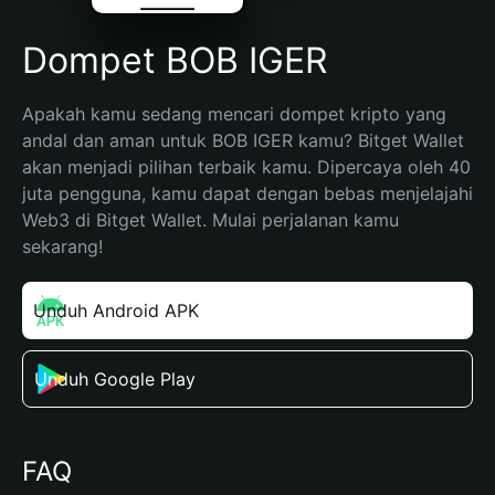
Dompet BOB IGER
Apakah kamu sedang mencari dompet kripto yang 
andal dan aman untuk BOB IGER kamu? Bitget Wallet 
akan menjadi pilihan terbaik kamu. Dipercaya oleh 40 
juta pengguna, kamu dapat dengan bebas menjelajahi 
Web3 di Bitget Wallet. Mulai perjalanan kamu 
sekarang!
Unduh Android APK
Unduh Google Play
FAQ