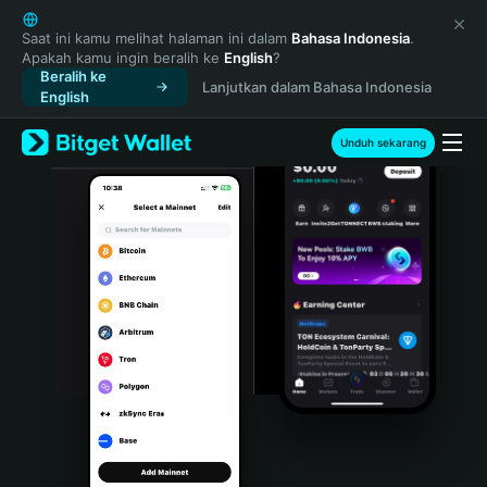
English
日本語
Saat ini kamu melihat halaman ini dalam
Bahasa Indonesia
.
Apakah kamu ingin beralih ke
English
?
Tiếng Việt
Beralih ke
Lanjutkan dalam Bahasa Indonesia
Русский
English
Español (Latinoamérica)
Türkçe
Unduh sekarang
Italiano
Français
Deutsch
简体中文
繁體中文
Português (Portugal)
Bahasa Indonesia
ภาษาไทย
हिन्दी
বাংলা
Español
Português (Brasil)
Español (Argentina)