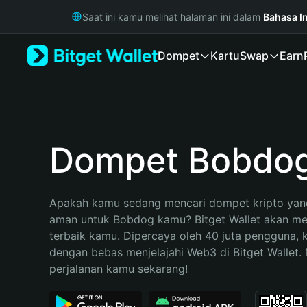
English
Saat ini kamu melihat halaman ini dalam
Bahasa I
日本語
Tiếng Việt
Dompet
Kartu
Swap
Earn
Русский
Español (Latinoamérica)
Türkçe
Italiano
Français
Deutsch
Dompet Bobdo
简体中文
繁體中文
Português (Portugal)
Apakah kamu sedang mencari dompet kripto yang
Bahasa Indonesia
aman untuk Bobdog kamu? Bitget Wallet akan menj
ภาษาไทย
terbaik kamu. Dipercaya oleh 40 juta pengguna, 
हिन्दी
dengan bebas menjelajahi Web3 di Bitget Wallet. M
বাংলা
perjalanan kamu sekarang!
Español
Português (Brasil)
Español (Argentina)