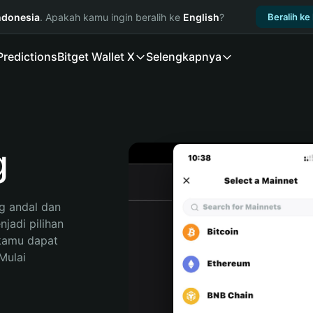
ndonesia
. Apakah kamu ingin beralih ke
English
?
Beralih ke
Predictions
Bitget Wallet X
Selengkapnya
g
 andal dan 
adi pilihan 
kamu dapat 
ulai 