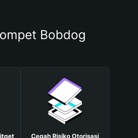
Dompet Bobdog
itget
Cegah Risiko Otorisasi