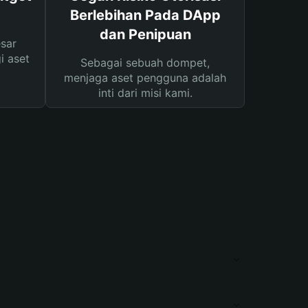
Berlebihan Pada DApp
dan Penipuan
sar
i aset
Sebagai sebuah dompet,
menjaga aset pengguna adalah
inti dari misi kami.