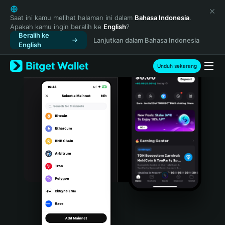
English
日本語
Saat ini kamu melihat halaman ini dalam
Bahasa Indonesia
.
Apakah kamu ingin beralih ke
English
?
Tiếng Việt
Beralih ke
Lanjutkan dalam Bahasa Indonesia
Русский
English
Español (Latinoamérica)
Türkçe
Unduh sekarang
Italiano
Français
Deutsch
简体中文
繁體中文
Português (Portugal)
Bahasa Indonesia
ภาษาไทย
हिन्दी
বাংলা
Español
Português (Brasil)
Español (Argentina)