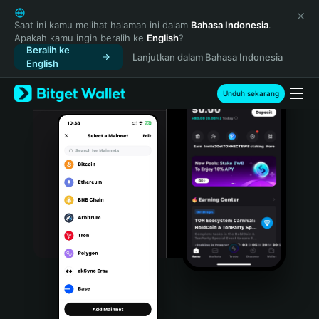
English
日本語
Saat ini kamu melihat halaman ini dalam
Bahasa Indonesia
.
Apakah kamu ingin beralih ke
English
?
Tiếng Việt
Beralih ke
Lanjutkan dalam Bahasa Indonesia
Русский
English
Español (Latinoamérica)
Türkçe
Unduh sekarang
Italiano
Français
Deutsch
简体中文
繁體中文
Português (Portugal)
Bahasa Indonesia
ภาษาไทย
हिन्दी
বাংলা
Español
Português (Brasil)
Español (Argentina)