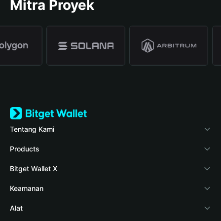
Mitra Proyek
Tentang Kami
Bitget Wallet
Products
Blog
Crypto Card
Bitget Wallet X
Verifikasi keaslian
Stablecoin Earn
Pengembang
Keamanan
Berita kripto
Payfi Crypto
Hubungkan dompet
Dana perlindungan
Alat