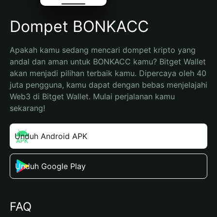
Dompet BONKACC
Apakah kamu sedang mencari dompet kripto yang 
andal dan aman untuk BONKACC kamu? Bitget Wallet 
akan menjadi pilihan terbaik kamu. Dipercaya oleh 40 
juta pengguna, kamu dapat dengan bebas menjelajahi 
Web3 di Bitget Wallet. Mulai perjalanan kamu 
sekarang!
Unduh Android APK
Unduh Google Play
FAQ