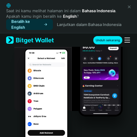
English
日本語
Saat ini kamu melihat halaman ini dalam
Bahasa Indonesia
.
Apakah kamu ingin beralih ke
English
?
Tiếng Việt
Beralih ke
Lanjutkan dalam Bahasa Indonesia
Русский
English
Español (Latinoamérica)
Türkçe
Unduh sekarang
Italiano
Français
Deutsch
简体中文
繁體中文
Português (Portugal)
Bahasa Indonesia
ภาษาไทย
हिन्दी
বাংলা
Español
Português (Brasil)
Español (Argentina)