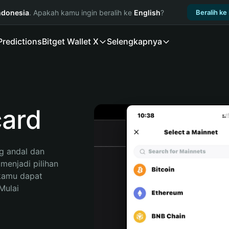
ndonesia
. Apakah kamu ingin beralih ke
English
?
Beralih ke
Predictions
Bitget Wallet X
Selengkapnya
ard
 andal dan 
enjadi pilihan 
kamu dapat 
ulai 