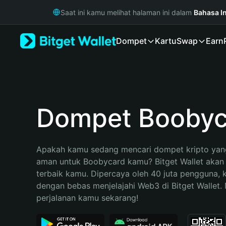
English
Saat ini kamu melihat halaman ini dalam
Bahasa I
日本語
Tiếng Việt
Dompet
Kartu
Swap
Earn
Русский
Español (Latinoamérica)
Türkçe
Italiano
Français
Deutsch
Dompet Boobyc
简体中文
繁體中文
Português (Portugal)
Apakah kamu sedang mencari dompet kripto yang
Bahasa Indonesia
aman untuk Boobycard kamu? Bitget Wallet akan m
ภาษาไทย
terbaik kamu. Dipercaya oleh 40 juta pengguna, 
हिन्दी
dengan bebas menjelajahi Web3 di Bitget Wallet. M
বাংলা
perjalanan kamu sekarang!
Español
Português (Brasil)
Español (Argentina)