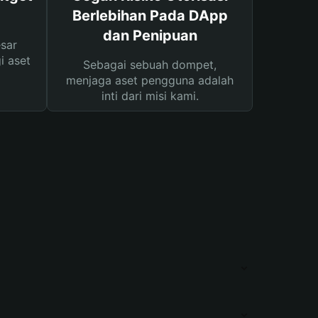
Berlebihan Pada DApp
dan Penipuan
sar
i aset
Sebagai sebuah dompet,
menjaga aset pengguna adalah
inti dari misi kami.