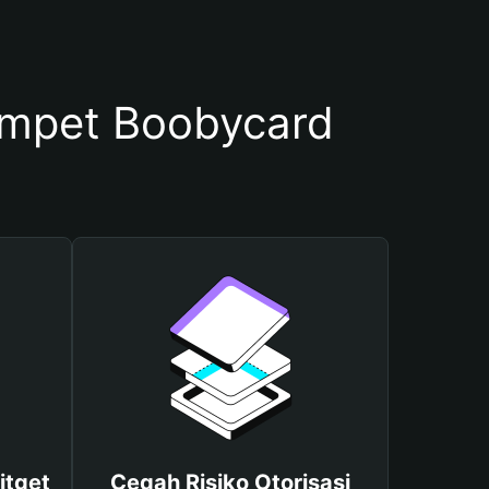
mpet Boobycard
itget
Cegah Risiko Otorisasi