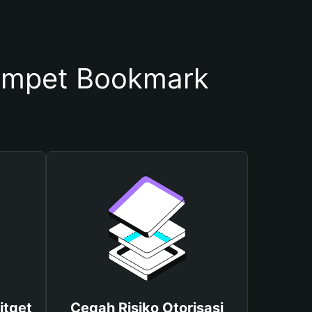
ompet Bookmark
itget
Cegah Risiko Otorisasi