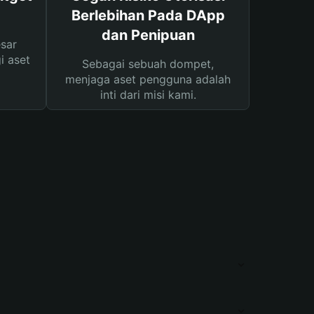
Berlebihan Pada DApp
dan Penipuan
sar
i aset
Sebagai sebuah dompet,
menjaga aset pengguna adalah
inti dari misi kami.