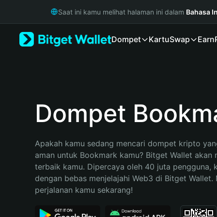
English
Saat ini kamu melihat halaman ini dalam
Bahasa I
日本語
Tiếng Việt
Dompet
Kartu
Swap
Earn
Русский
Español (Latinoamérica)
Türkçe
Italiano
Français
Deutsch
Dompet Bookm
简体中文
繁體中文
Português (Portugal)
Apakah kamu sedang mencari dompet kripto yang
Bahasa Indonesia
aman untuk Bookmark kamu? Bitget Wallet akan me
ภาษาไทย
terbaik kamu. Dipercaya oleh 40 juta pengguna, 
हिन्दी
dengan bebas menjelajahi Web3 di Bitget Wallet. M
বাংলা
perjalanan kamu sekarang!
Español
Português (Brasil)
Español (Argentina)