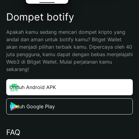
Dompet botify
Apakah kamu sedang mencari dompet kripto yang 
andal dan aman untuk botify kamu? Bitget Wallet 
akan menjadi pilihan terbaik kamu. Dipercaya oleh 40 
juta pengguna, kamu dapat dengan bebas menjelajahi 
Web3 di Bitget Wallet. Mulai perjalanan kamu 
sekarang!
Unduh Android APK
Unduh Google Play
FAQ