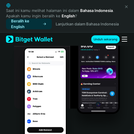
English
日本語
Saat ini kamu melihat halaman ini dalam
Bahasa Indonesia
.
Apakah kamu ingin beralih ke
English
?
Tiếng Việt
Beralih ke
Lanjutkan dalam Bahasa Indonesia
Русский
English
Español (Latinoamérica)
Türkçe
Unduh sekarang
Italiano
Français
Deutsch
简体中文
繁體中文
Português (Portugal)
Bahasa Indonesia
ภาษาไทย
हिन्दी
বাংলা
Español
Português (Brasil)
Español (Argentina)